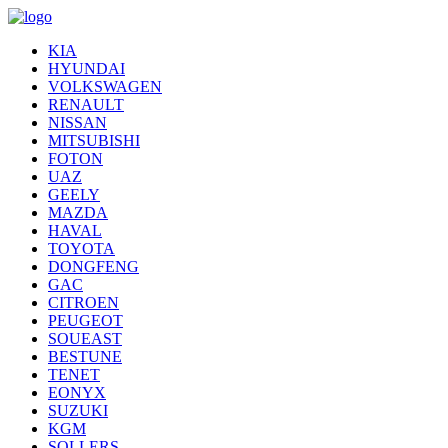
KIA
HYUNDAI
VOLKSWAGEN
RENAULT
NISSAN
MITSUBISHI
FOTON
UAZ
GEELY
MAZDA
HAVAL
TOYOTA
DONGFENG
GAC
CITROEN
PEUGEOT
SOUEAST
BESTUNE
TENET
EONYX
SUZUKI
KGM
SOLLERS