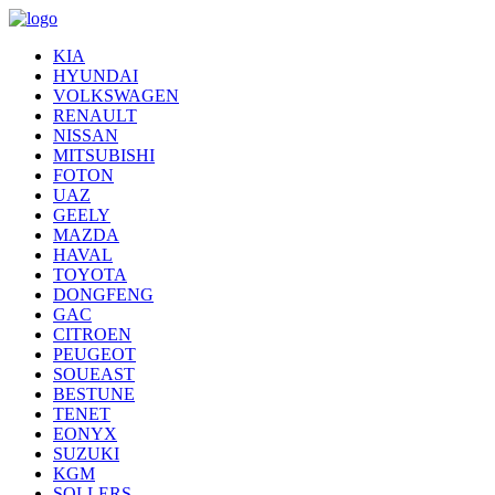
KIA
HYUNDAI
VOLKSWAGEN
RENAULT
NISSAN
MITSUBISHI
FOTON
UAZ
GEELY
MAZDA
HAVAL
TOYOTA
DONGFENG
GAC
CITROEN
PEUGEOT
SOUEAST
BESTUNE
TENET
EONYX
SUZUKI
KGM
SOLLERS