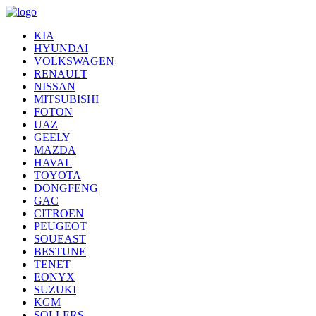
KIA
HYUNDAI
VOLKSWAGEN
RENAULT
NISSAN
MITSUBISHI
FOTON
UAZ
GEELY
MAZDA
HAVAL
TOYOTA
DONGFENG
GAC
CITROEN
PEUGEOT
SOUEAST
BESTUNE
TENET
EONYX
SUZUKI
KGM
SOLLERS