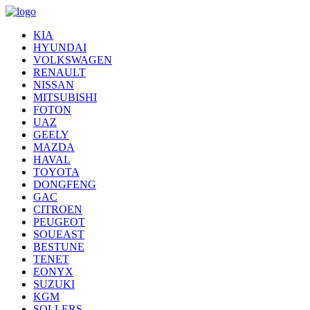
KIA
HYUNDAI
VOLKSWAGEN
RENAULT
NISSAN
MITSUBISHI
FOTON
UAZ
GEELY
MAZDA
HAVAL
TOYOTA
DONGFENG
GAC
CITROEN
PEUGEOT
SOUEAST
BESTUNE
TENET
EONYX
SUZUKI
KGM
SOLLERS