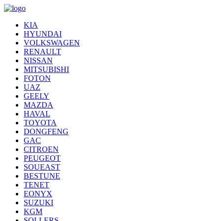
KIA
HYUNDAI
VOLKSWAGEN
RENAULT
NISSAN
MITSUBISHI
FOTON
UAZ
GEELY
MAZDA
HAVAL
TOYOTA
DONGFENG
GAC
CITROEN
PEUGEOT
SOUEAST
BESTUNE
TENET
EONYX
SUZUKI
KGM
SOLLERS