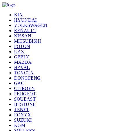
KIA
HYUNDAI
VOLKSWAGEN
RENAULT
NISSAN
MITSUBISHI
FOTON
UAZ
GEELY
MAZDA
HAVAL
TOYOTA
DONGFENG
GAC
CITROEN
PEUGEOT
SOUEAST
BESTUNE
TENET
EONYX
SUZUKI
KGM
SOLLERS