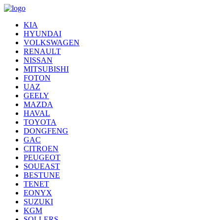
KIA
HYUNDAI
VOLKSWAGEN
RENAULT
NISSAN
MITSUBISHI
FOTON
UAZ
GEELY
MAZDA
HAVAL
TOYOTA
DONGFENG
GAC
CITROEN
PEUGEOT
SOUEAST
BESTUNE
TENET
EONYX
SUZUKI
KGM
SOLLERS