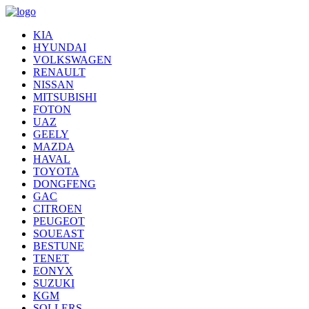
KIA
HYUNDAI
VOLKSWAGEN
RENAULT
NISSAN
MITSUBISHI
FOTON
UAZ
GEELY
MAZDA
HAVAL
TOYOTA
DONGFENG
GAC
CITROEN
PEUGEOT
SOUEAST
BESTUNE
TENET
EONYX
SUZUKI
KGM
SOLLERS