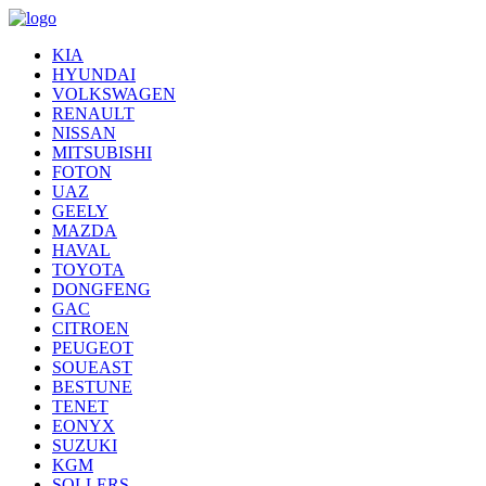
KIA
HYUNDAI
VOLKSWAGEN
RENAULT
NISSAN
MITSUBISHI
FOTON
UAZ
GEELY
MAZDA
HAVAL
TOYOTA
DONGFENG
GAC
CITROEN
PEUGEOT
SOUEAST
BESTUNE
TENET
EONYX
SUZUKI
KGM
SOLLERS