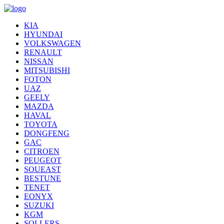
KIA
HYUNDAI
VOLKSWAGEN
RENAULT
NISSAN
MITSUBISHI
FOTON
UAZ
GEELY
MAZDA
HAVAL
TOYOTA
DONGFENG
GAC
CITROEN
PEUGEOT
SOUEAST
BESTUNE
TENET
EONYX
SUZUKI
KGM
SOLLERS