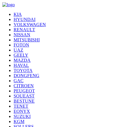
KIA
HYUNDAI
VOLKSWAGEN
RENAULT
NISSAN
MITSUBISHI
FOTON
UAZ
GEELY
MAZDA
HAVAL
TOYOTA
DONGFENG
GAC
CITROEN
PEUGEOT
SOUEAST
BESTUNE
TENET
EONYX
SUZUKI
KGM
SOLLERS