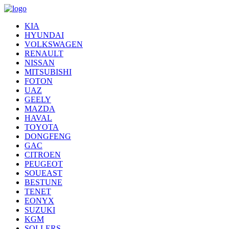
KIA
HYUNDAI
VOLKSWAGEN
RENAULT
NISSAN
MITSUBISHI
FOTON
UAZ
GEELY
MAZDA
HAVAL
TOYOTA
DONGFENG
GAC
CITROEN
PEUGEOT
SOUEAST
BESTUNE
TENET
EONYX
SUZUKI
KGM
SOLLERS