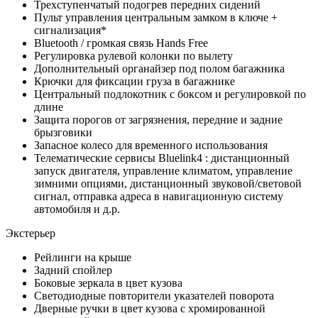
Трехступенчатый подогрев передних сидений
Пульт управления центральным замком в ключе +
сигнализация*
Bluetooth / громкая связь Hands Free
Регулировка рулевой колонки по вылету
Дополнительный органайзер под полом багажника
Крючки для фиксации груза в багажнике
Центральный подлокотник с боксом и регулировкой по
длине
Защита порогов от загрязнения, передние и задние
брызговики
Запасное колесо для временного использования
Телематические сервисы Bluelink4 : дистанционный
запуск двигателя, управление климатом, управление
зимними опциями, дистанционный звуковой/световой
сигнал, отправка адреса в навигационную систему
автомобиля и д.р.
Экстерьер
Рейлинги на крыше
Задний спойлер
Боковые зеркала в цвет кузова
Светодиодные повторители указателей поворота
Дверные ручки в цвет кузова с хромированной