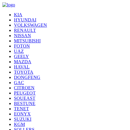
KIA
HYUNDAI
VOLKSWAGEN
RENAULT
NISSAN
MITSUBISHI
FOTON
UAZ
GEELY
MAZDA
HAVAL
TOYOTA
DONGFENG
GAC
CITROEN
PEUGEOT
SOUEAST
BESTUNE
TENET
EONYX
SUZUKI
KGM
SOLLERS