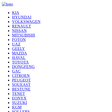
KIA
HYUNDAI
VOLKSWAGEN
RENAULT
NISSAN
MITSUBISHI
FOTON
UAZ
GEELY
MAZDA
HAVAL
TOYOTA
DONGFENG
GAC
CITROEN
PEUGEOT
SOUEAST
BESTUNE
TENET
EONYX
SUZUKI
KGM
SOLLERS