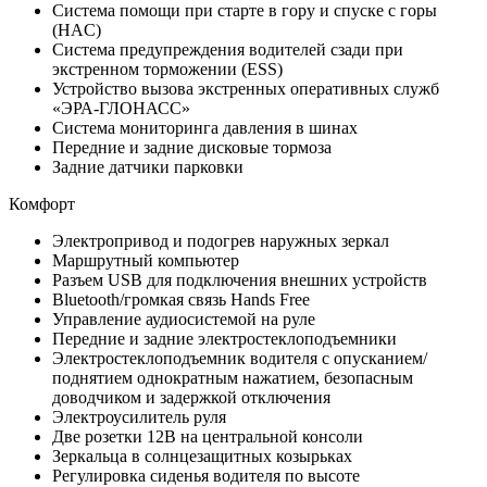
Система помощи при старте в гору и спуске с горы
(HAC)
Система предупреждения водителей сзади при
экстренном торможении (ESS)
Устройство вызова экстренных оперативных служб
«ЭРА-ГЛОНАСС»
Система мониторинга давления в шинах
Передние и задние дисковые тормоза
Задние датчики парковки
Комфорт
Электропривод и подогрев наружных зеркал
Маршрутный компьютер
Разъем USB для подключения внешних устройств
Bluetooth/громкая связь Hands Free
Управление аудиосистемой на руле
Передние и задние электростеклоподъемники
Электростеклоподъемник водителя с опусканием/
поднятием однократным нажатием, безопасным
доводчиком и задержкой отключения
Электроусилитель руля
Две розетки 12В на центральной консоли
Зеркальца в солнцезащитных козырьках
Регулировка сиденья водителя по высоте