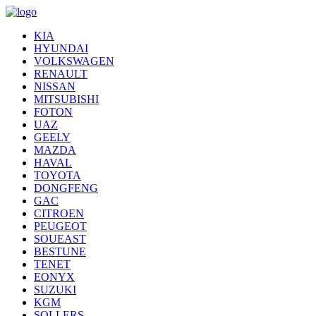
KIA
HYUNDAI
VOLKSWAGEN
RENAULT
NISSAN
MITSUBISHI
FOTON
UAZ
GEELY
MAZDA
HAVAL
TOYOTA
DONGFENG
GAC
CITROEN
PEUGEOT
SOUEAST
BESTUNE
TENET
EONYX
SUZUKI
KGM
SOLLERS