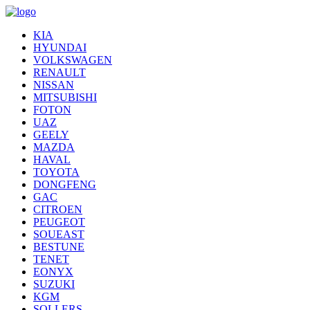
KIA
HYUNDAI
VOLKSWAGEN
RENAULT
NISSAN
MITSUBISHI
FOTON
UAZ
GEELY
MAZDA
HAVAL
TOYOTA
DONGFENG
GAC
CITROEN
PEUGEOT
SOUEAST
BESTUNE
TENET
EONYX
SUZUKI
KGM
SOLLERS