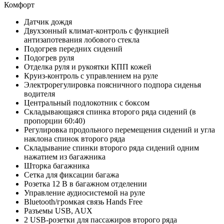
Комфорт
Датчик дождя
Двухзонный климат-контроль с функцией
антизапотевания лобового стекла
Подогрев передних сидений
Подогрев руля
Отделка руля и рукоятки КПП кожей
Круиз-контроль с управлением на руле
Электрорегулировка поясничного подпора сиденья
водителя
Центральный подлокотник с боксом
Складывающаяся спинка второго ряда сидений (в
пропорции 60:40)
Регулировка продольного перемещения сидений и угла
наклона спинок второго ряда
Складывание спинки второго ряда сидений одним
нажатием из багажника
Шторка багажника
Сетка для фиксации багажа
Розетка 12 В в багажном отделении
Управление аудиосистемой на руле
Bluetooth/громкая связь Hands Free
Разъемы USB, AUX
2 USB-розетки для пассажиров второго ряда