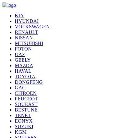
KIA
HYUNDAI
VOLKSWAGEN
RENAULT
NISSAN
MITSUBISHI
FOTON
UAZ
GEELY
MAZDA
HAVAL
TOYOTA
DONGFENG
GAC
CITROEN
PEUGEOT
SOUEAST
BESTUNE
TENET
EONYX
SUZUKI
KGM
SOLLERS