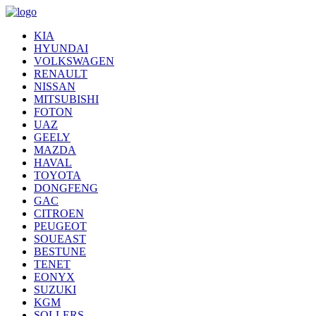
KIA
HYUNDAI
VOLKSWAGEN
RENAULT
NISSAN
MITSUBISHI
FOTON
UAZ
GEELY
MAZDA
HAVAL
TOYOTA
DONGFENG
GAC
CITROEN
PEUGEOT
SOUEAST
BESTUNE
TENET
EONYX
SUZUKI
KGM
SOLLERS