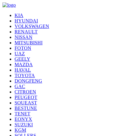
KIA
HYUNDAI
VOLKSWAGEN
RENAULT
NISSAN
MITSUBISHI
FOTON
UAZ
GEELY
MAZDA
HAVAL
TOYOTA
DONGFENG
GAC
CITROEN
PEUGEOT
SOUEAST
BESTUNE
TENET
EONYX
SUZUKI
KGM
SOLLERS