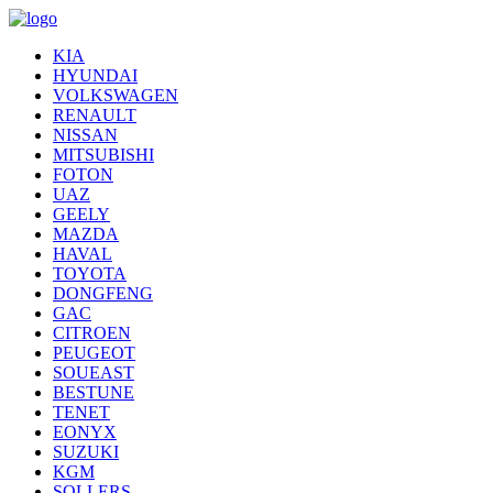
KIA
HYUNDAI
VOLKSWAGEN
RENAULT
NISSAN
MITSUBISHI
FOTON
UAZ
GEELY
MAZDA
HAVAL
TOYOTA
DONGFENG
GAC
CITROEN
PEUGEOT
SOUEAST
BESTUNE
TENET
EONYX
SUZUKI
KGM
SOLLERS