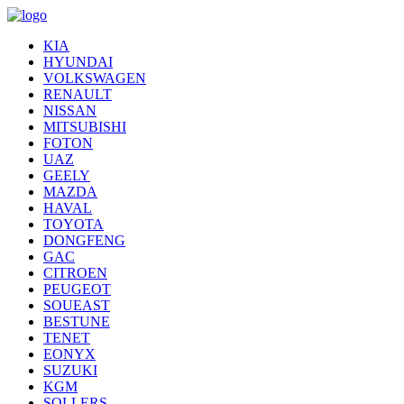
KIA
HYUNDAI
VOLKSWAGEN
RENAULT
NISSAN
MITSUBISHI
FOTON
UAZ
GEELY
MAZDA
HAVAL
TOYOTA
DONGFENG
GAC
CITROEN
PEUGEOT
SOUEAST
BESTUNE
TENET
EONYX
SUZUKI
KGM
SOLLERS