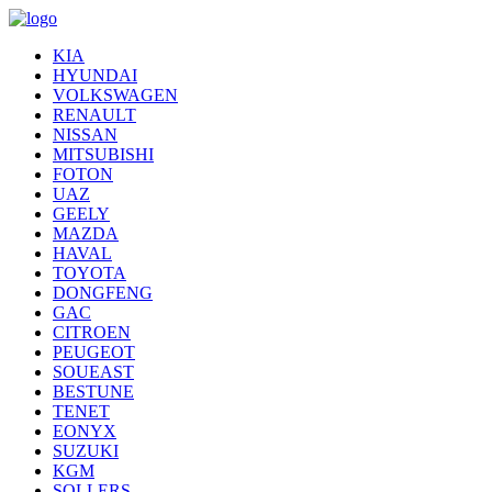
KIA
HYUNDAI
VOLKSWAGEN
RENAULT
NISSAN
MITSUBISHI
FOTON
UAZ
GEELY
MAZDA
HAVAL
TOYOTA
DONGFENG
GAC
CITROEN
PEUGEOT
SOUEAST
BESTUNE
TENET
EONYX
SUZUKI
KGM
SOLLERS