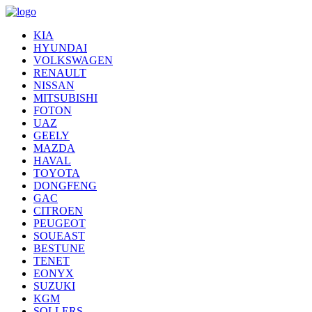
KIA
HYUNDAI
VOLKSWAGEN
RENAULT
NISSAN
MITSUBISHI
FOTON
UAZ
GEELY
MAZDA
HAVAL
TOYOTA
DONGFENG
GAC
CITROEN
PEUGEOT
SOUEAST
BESTUNE
TENET
EONYX
SUZUKI
KGM
SOLLERS