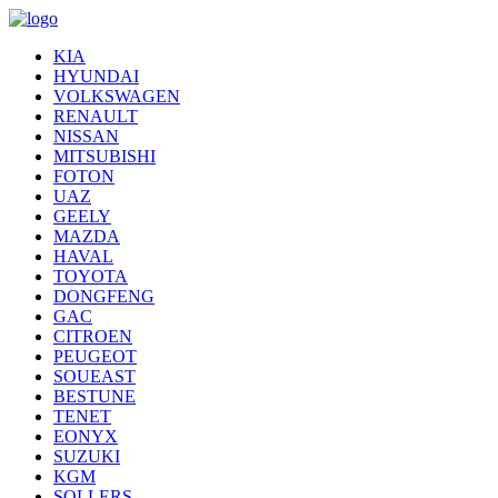
KIA
HYUNDAI
VOLKSWAGEN
RENAULT
NISSAN
MITSUBISHI
FOTON
UAZ
GEELY
MAZDA
HAVAL
TOYOTA
DONGFENG
GAC
CITROEN
PEUGEOT
SOUEAST
BESTUNE
TENET
EONYX
SUZUKI
KGM
SOLLERS