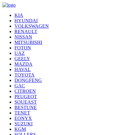
KIA
HYUNDAI
VOLKSWAGEN
RENAULT
NISSAN
MITSUBISHI
FOTON
UAZ
GEELY
MAZDA
HAVAL
TOYOTA
DONGFENG
GAC
CITROEN
PEUGEOT
SOUEAST
BESTUNE
TENET
EONYX
SUZUKI
KGM
SOLLERS