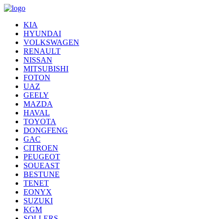
KIA
HYUNDAI
VOLKSWAGEN
RENAULT
NISSAN
MITSUBISHI
FOTON
UAZ
GEELY
MAZDA
HAVAL
TOYOTA
DONGFENG
GAC
CITROEN
PEUGEOT
SOUEAST
BESTUNE
TENET
EONYX
SUZUKI
KGM
SOLLERS