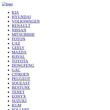
KIA
HYUNDAI
VOLKSWAGEN
RENAULT
NISSAN
MITSUBISHI
FOTON
UAZ
GEELY
MAZDA
HAVAL
TOYOTA
DONGFENG
GAC
CITROEN
PEUGEOT
SOUEAST
BESTUNE
TENET
EONYX
SUZUKI
KGM
SOLLERS