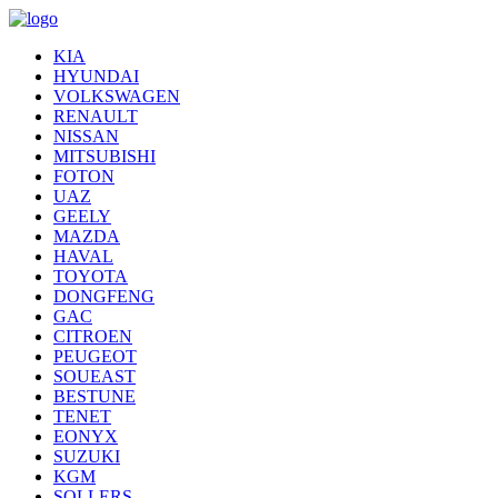
KIA
HYUNDAI
VOLKSWAGEN
RENAULT
NISSAN
MITSUBISHI
FOTON
UAZ
GEELY
MAZDA
HAVAL
TOYOTA
DONGFENG
GAC
CITROEN
PEUGEOT
SOUEAST
BESTUNE
TENET
EONYX
SUZUKI
KGM
SOLLERS