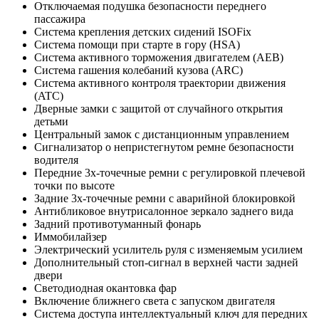
Отключаемая подушка безопасности переднего
пассажира
Система крепления детских сидений ISOFix
Система помощи при старте в гору (HSA)
Система активного торможения двигателем (AEB)
Система гашения колебаний кузова (ARC)
Система активного контроля траектории движения
(ATC)
Дверные замки с защитой от случайного открытия
детьми
Центральный замок с дистанционным управлением
Сигнализатор о непристегнутом ремне безопасности
водителя
Передние 3х-точечные ремни с регулировкой плечевой
точки по высоте
Задние 3х-точечные ремни с аварийной блокировкой
Антибликовое внутрисалонное зеркало заднего вида
Задний противотуманный фонарь
Иммобилайзер
Электрический усилитель руля с изменяемым усилием
Дополнительный стоп-сигнал в верхней части задней
двери
Светодиодная окантовка фар
Включение ближнего света с запуском двигателя
Система доступа интеллектуальный ключ для передних