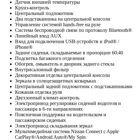
Датчик внешней температуры
Круиз-контроль
Центральный подлокотник
Два подстаканника на центральной консоли
Управление системой hands-free на руле
Система беспроводной связи по протоколу Bluetooth®
Линейный вход AUX
Вход для подключения USB-устройств и iPod® /
iPhone®
Задние сиденья, складываемые в пропорции 60:40
Подсветка багажного отделения
Обогрев, омыватель и дворник заднего стекла
Внутрисалонный фильтр
Декоративная отделка центральной консоли
Зеркала в солнцезащитных козырьках
Центральный задний подлокотник с подстаканниками
Кожаная отделка руля
Двухзонный климат-контроль
Электропривод регулировки сидений водителя и
пассажира в 6-ти направлениях
Поясничная поддержка на водительском и
пассажирском сиденьях
Электропривод складывания зеркал
Мультимедийная система Nissan Connect c Apple
CarPlay®/Android Auto®/My Spin