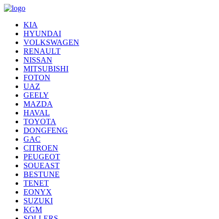
KIA
HYUNDAI
VOLKSWAGEN
RENAULT
NISSAN
MITSUBISHI
FOTON
UAZ
GEELY
MAZDA
HAVAL
TOYOTA
DONGFENG
GAC
CITROEN
PEUGEOT
SOUEAST
BESTUNE
TENET
EONYX
SUZUKI
KGM
SOLLERS