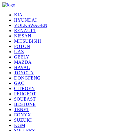
KIA
HYUNDAI
VOLKSWAGEN
RENAULT
NISSAN
MITSUBISHI
FOTON
UAZ
GEELY
MAZDA
HAVAL
TOYOTA
DONGFENG
GAC
CITROEN
PEUGEOT
SOUEAST
BESTUNE
TENET
EONYX
SUZUKI
KGM
SOLLERS