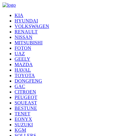
KIA
HYUNDAI
VOLKSWAGEN
RENAULT
NISSAN
MITSUBISHI
FOTON
UAZ
GEELY
MAZDA
HAVAL
TOYOTA
DONGFENG
GAC
CITROEN
PEUGEOT
SOUEAST
BESTUNE
TENET
EONYX
SUZUKI
KGM
SOLLERS