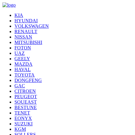
KIA
HYUNDAI
VOLKSWAGEN
RENAULT
NISSAN
MITSUBISHI
FOTON
UAZ
GEELY
MAZDA
HAVAL
TOYOTA
DONGFENG
GAC
CITROEN
PEUGEOT
SOUEAST
BESTUNE
TENET
EONYX
SUZUKI
KGM
SOLLERS