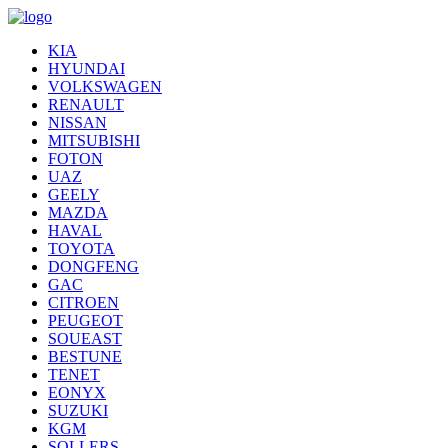
KIA
HYUNDAI
VOLKSWAGEN
RENAULT
NISSAN
MITSUBISHI
FOTON
UAZ
GEELY
MAZDA
HAVAL
TOYOTA
DONGFENG
GAC
CITROEN
PEUGEOT
SOUEAST
BESTUNE
TENET
EONYX
SUZUKI
KGM
SOLLERS