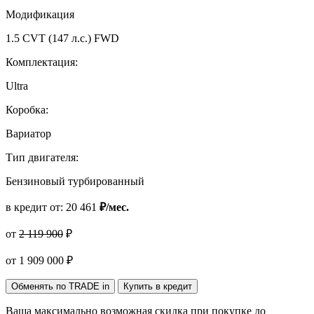
Модификация
1.5 CVT (147 л.с.) FWD
Комплектация:
Ultra
Коробка:
Вариатор
Тип двигателя:
Бензиновый турбированный
в кредит от:
20 461
₽/мес.
от
2 119 900
₽
от
1 909 000
₽
Обменять по TRADE in
Купить в кредит
Ваша максимально возможная скидка
при покупке до