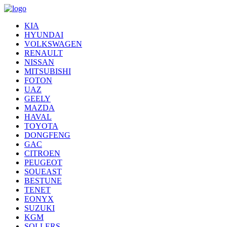
KIA
HYUNDAI
VOLKSWAGEN
RENAULT
NISSAN
MITSUBISHI
FOTON
UAZ
GEELY
MAZDA
HAVAL
TOYOTA
DONGFENG
GAC
CITROEN
PEUGEOT
SOUEAST
BESTUNE
TENET
EONYX
SUZUKI
KGM
SOLLERS