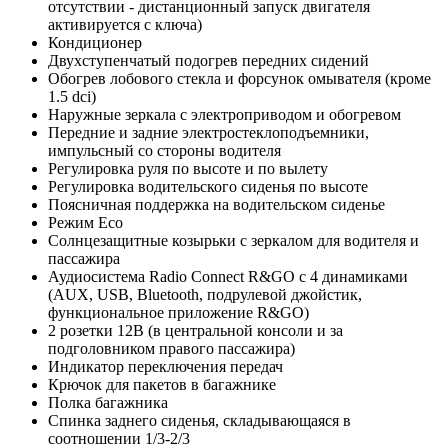
отсутствии - дистанционный запуск двигателя
активируется с ключа)
Кондиционер
Двухступенчатый подогрев передних сидений
Обогрев лобового стекла и форсунок омывателя (кроме
1.5 dci)
Наружные зеркала с электроприводом и обогревом
Передние и задние электростеклоподъемники,
импульсный со стороны водителя
Регулировка руля по высоте и по вылету
Регулировка водительского сиденья по высоте
Поясничная поддержка на водительском сиденье
Режим Eco
Солнцезащитные козырьки с зеркалом для водителя и
пассажира
Аудиосистема Radio Connect R&GO с 4 динамиками
(AUX, USB, Bluetooth, подрулевой джойстик,
функциональное приложение R&GO)
2 розетки 12В (в центральной консоли и за
подголовником правого пассажира)
Индикатор переключения передач
Крючок для пакетов в багажнике
Полка багажника
Спинка заднего сиденья, складывающаяся в
соотношении 1/3-2/3