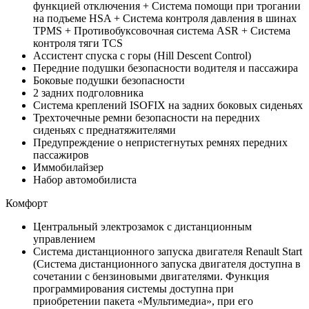
функцией отключения + Система помощи при трогании
на подъеме HSA + Система контроля давления в шинах
TPMS + Противобуксовочная система ASR + Система
контроля тяги TCS
Ассистент спуска с горы (Hill Descent Control)
Передние подушки безопасности водителя и пассажира
Боковые подушки безопасности
2 задних подголовника
Система креплений ISOFIX на задних боковых сиденьях
Трехточечные ремни безопасности на передних
сиденьях с преднатяжителями
Предупреждение о непристегнутых ремнях передних
пассажиров
Иммобилайзер
Набор автомобилиста
Комфорт
Центральный электрозамок с дистанционным
управлением
Система дистанционного запуска двигателя Renault Start
(Система дистанционного запуска двигателя доступна в
сочетании с бензиновыми двигателями. Функция
программирования системы доступна при
приобретении пакета «Мультимедиа», при его