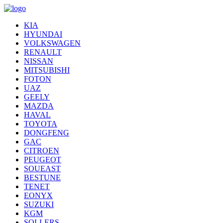
KIA
HYUNDAI
VOLKSWAGEN
RENAULT
NISSAN
MITSUBISHI
FOTON
UAZ
GEELY
MAZDA
HAVAL
TOYOTA
DONGFENG
GAC
CITROEN
PEUGEOT
SOUEAST
BESTUNE
TENET
EONYX
SUZUKI
KGM
SOLLERS