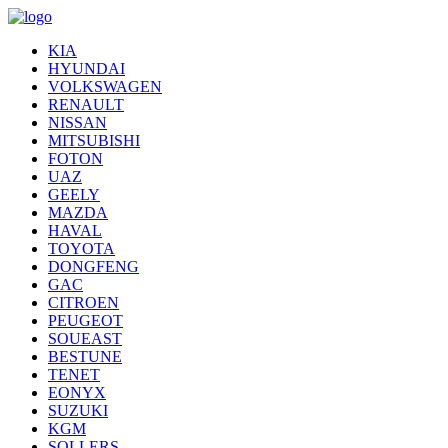
KIA
HYUNDAI
VOLKSWAGEN
RENAULT
NISSAN
MITSUBISHI
FOTON
UAZ
GEELY
MAZDA
HAVAL
TOYOTA
DONGFENG
GAC
CITROEN
PEUGEOT
SOUEAST
BESTUNE
TENET
EONYX
SUZUKI
KGM
SOLLERS