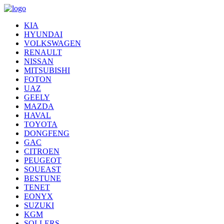
KIA
HYUNDAI
VOLKSWAGEN
RENAULT
NISSAN
MITSUBISHI
FOTON
UAZ
GEELY
MAZDA
HAVAL
TOYOTA
DONGFENG
GAC
CITROEN
PEUGEOT
SOUEAST
BESTUNE
TENET
EONYX
SUZUKI
KGM
SOLLERS