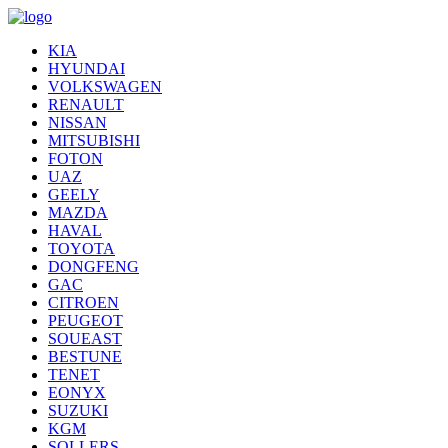
KIA
HYUNDAI
VOLKSWAGEN
RENAULT
NISSAN
MITSUBISHI
FOTON
UAZ
GEELY
MAZDA
HAVAL
TOYOTA
DONGFENG
GAC
CITROEN
PEUGEOT
SOUEAST
BESTUNE
TENET
EONYX
SUZUKI
KGM
SOLLERS