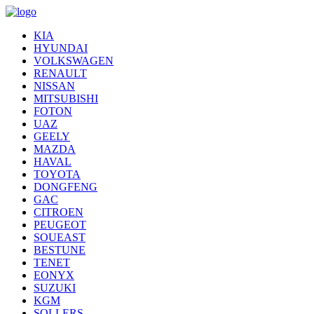
KIA
HYUNDAI
VOLKSWAGEN
RENAULT
NISSAN
MITSUBISHI
FOTON
UAZ
GEELY
MAZDA
HAVAL
TOYOTA
DONGFENG
GAC
CITROEN
PEUGEOT
SOUEAST
BESTUNE
TENET
EONYX
SUZUKI
KGM
SOLLERS