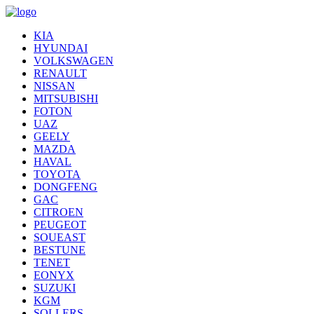
KIA
HYUNDAI
VOLKSWAGEN
RENAULT
NISSAN
MITSUBISHI
FOTON
UAZ
GEELY
MAZDA
HAVAL
TOYOTA
DONGFENG
GAC
CITROEN
PEUGEOT
SOUEAST
BESTUNE
TENET
EONYX
SUZUKI
KGM
SOLLERS