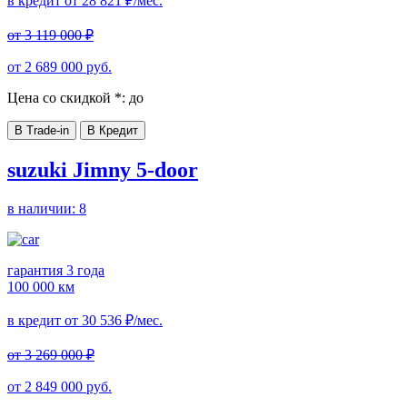
в кредит от
28 821
₽/мес.
от
3 119 000
₽
от
2 689 000
руб.
Цена со скидкой *:
до
В Trade-in
В Кредит
suzuki Jimny 5-door
в наличии:
8
гарантия 3 года
100 000 км
в кредит от
30 536
₽/мес.
от
3 269 000
₽
от
2 849 000
руб.