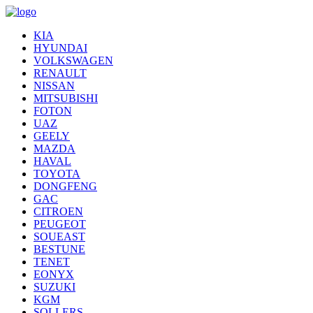
KIA
HYUNDAI
VOLKSWAGEN
RENAULT
NISSAN
MITSUBISHI
FOTON
UAZ
GEELY
MAZDA
HAVAL
TOYOTA
DONGFENG
GAC
CITROEN
PEUGEOT
SOUEAST
BESTUNE
TENET
EONYX
SUZUKI
KGM
SOLLERS