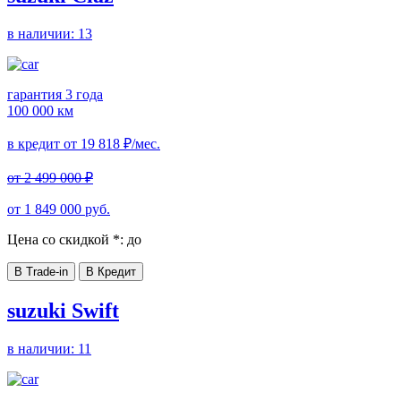
в наличии:
13
гарантия 3 года
100 000 км
в кредит от
19 818
₽/мес.
от
2 499 000
₽
от
1 849 000
руб.
Цена со скидкой *:
до
В Trade-in
В Кредит
suzuki Swift
в наличии:
11