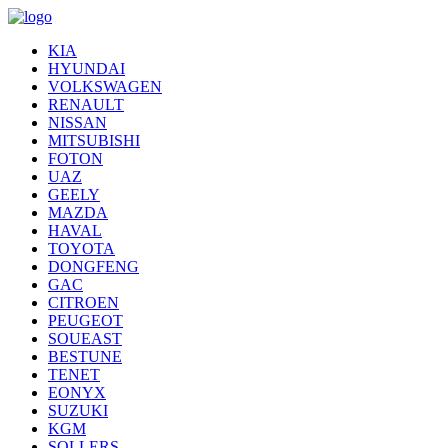
KIA
HYUNDAI
VOLKSWAGEN
RENAULT
NISSAN
MITSUBISHI
FOTON
UAZ
GEELY
MAZDA
HAVAL
TOYOTA
DONGFENG
GAC
CITROEN
PEUGEOT
SOUEAST
BESTUNE
TENET
EONYX
SUZUKI
KGM
SOLLERS