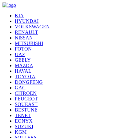
KIA
HYUNDAI
VOLKSWAGEN
RENAULT
NISSAN
MITSUBISHI
FOTON
UAZ
GEELY
MAZDA
HAVAL
TOYOTA
DONGFENG
GAC
CITROEN
PEUGEOT
SOUEAST
BESTUNE
TENET
EONYX
SUZUKI
KGM
SOLLERS