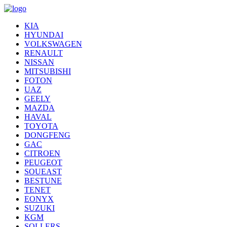
KIA
HYUNDAI
VOLKSWAGEN
RENAULT
NISSAN
MITSUBISHI
FOTON
UAZ
GEELY
MAZDA
HAVAL
TOYOTA
DONGFENG
GAC
CITROEN
PEUGEOT
SOUEAST
BESTUNE
TENET
EONYX
SUZUKI
KGM
SOLLERS