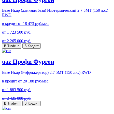
Base Икар (длинная база) Изотермический
2.7 5MT (150 л.с.)
RWD
в кредит от
18 473
руб/мес.
от
1 723 500
руб.
от 2 265 000 руб.
В Trade-in
В Кредит
uaz Профи Фургон
Base Икар (Рефрижератор)
2.7 5MT (150 л.с.) RWD
в кредит от
20 188
руб/мес.
от
1 883 500
руб.
от 2 425 000 руб.
В Trade-in
В Кредит