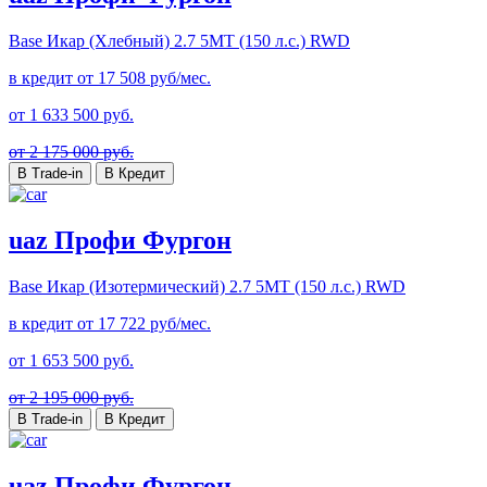
Base Икар (Хлебный)
2.7 5MT (150 л.с.) RWD
в кредит от
17 508
руб/мес.
от
1 633 500
руб.
от 2 175 000 руб.
В Trade-in
В Кредит
uaz Профи Фургон
Base Икар (Изотермический)
2.7 5MT (150 л.с.) RWD
в кредит от
17 722
руб/мес.
от
1 653 500
руб.
от 2 195 000 руб.
В Trade-in
В Кредит
uaz Профи Фургон