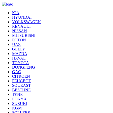
KIA
HYUNDAI
VOLKSWAGEN
RENAULT
NISSAN
MITSUBISHI
FOTON
UAZ
GEELY
MAZDA
HAVAL
TOYOTA
DONGFENG
GAC
CITROEN
PEUGEOT
SOUEAST
BESTUNE
TENET
EONYX
SUZUKI
KGM
SOLLERS