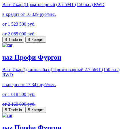
Base Икар (Промтоварный)
2.7 5MT (150 л.с.) RWD
в кредит от
16 329
руб/мес.
от
1 523 500
руб.
от 2 065 000 руб.
В Trade-in
В Кредит
uaz Профи Фургон
Base Икар (длинная база) Промтоварный
2.7 5MT (150 л.с.)
RWD
в кредит от
17 347
руб/мес.
от
1 618 500
руб.
от 2 160 000 руб.
В Trade-in
В Кредит
uaz Профи Фургон