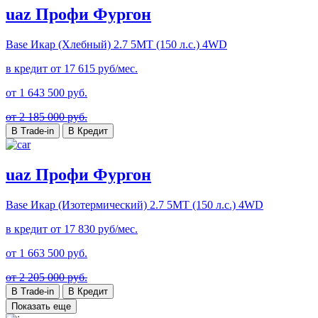
uaz Профи Фургон
Base Икар (Хлебный)
2.7 5MT (150 л.с.) 4WD
в кредит от
17 615
руб/мес.
от
1 643 500
руб.
от 2 185 000 руб.
В Trade-in
В Кредит
uaz Профи Фургон
Base Икар (Изотермический)
2.7 5MT (150 л.с.) 4WD
в кредит от
17 830
руб/мес.
от
1 663 500
руб.
от 2 205 000 руб.
В Trade-in
В Кредит
Показать еще