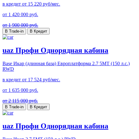
в кредит от
15 220
руб/мес.
от
1 420 000
руб.
от 1 900 000 руб.
В Trade-in
В Кредит
uaz Профи Однорядная кабина
Base Икар (длинная база) Европлатформа
2.7 5MT (150 л.с.)
RWD
в кредит от
17 524
руб/мес.
от
1 635 000
руб.
от 2 115 000 руб.
В Trade-in
В Кредит
uaz Профи Однорядная кабина