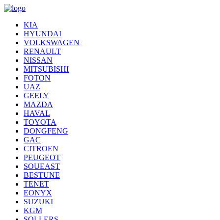
KIA
HYUNDAI
VOLKSWAGEN
RENAULT
NISSAN
MITSUBISHI
FOTON
UAZ
GEELY
MAZDA
HAVAL
TOYOTA
DONGFENG
GAC
CITROEN
PEUGEOT
SOUEAST
BESTUNE
TENET
EONYX
SUZUKI
KGM
SOLLERS