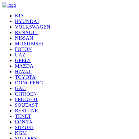
KIA
HYUNDAI
VOLKSWAGEN
RENAULT
NISSAN
MITSUBISHI
FOTON
UAZ
GEELY
MAZDA
HAVAL
TOYOTA
DONGFENG
GAC
CITROEN
PEUGEOT
SOUEAST
BESTUNE
TENET
EONYX
SUZUKI
KGM
SOLLERS