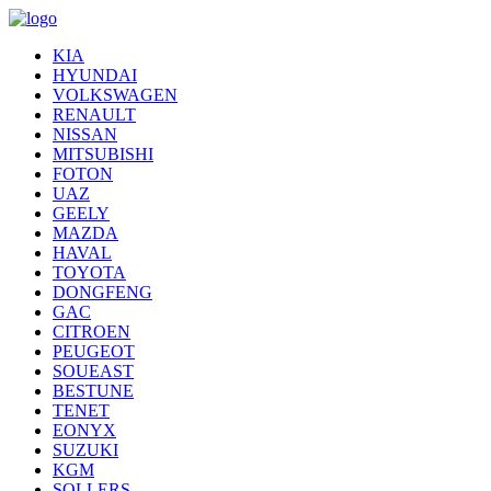
KIA
HYUNDAI
VOLKSWAGEN
RENAULT
NISSAN
MITSUBISHI
FOTON
UAZ
GEELY
MAZDA
HAVAL
TOYOTA
DONGFENG
GAC
CITROEN
PEUGEOT
SOUEAST
BESTUNE
TENET
EONYX
SUZUKI
KGM
SOLLERS