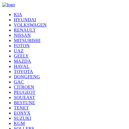
KIA
HYUNDAI
VOLKSWAGEN
RENAULT
NISSAN
MITSUBISHI
FOTON
UAZ
GEELY
MAZDA
HAVAL
TOYOTA
DONGFENG
GAC
CITROEN
PEUGEOT
SOUEAST
BESTUNE
TENET
EONYX
SUZUKI
KGM
SOLLERS