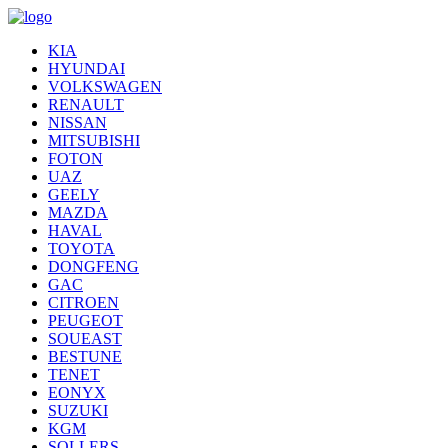
KIA
HYUNDAI
VOLKSWAGEN
RENAULT
NISSAN
MITSUBISHI
FOTON
UAZ
GEELY
MAZDA
HAVAL
TOYOTA
DONGFENG
GAC
CITROEN
PEUGEOT
SOUEAST
BESTUNE
TENET
EONYX
SUZUKI
KGM
SOLLERS